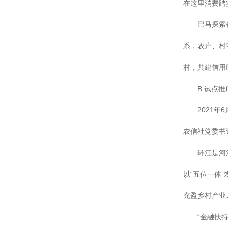
在这里消费踏
巴马探索创建
系，农户、村
村，共建信用
B 试点推
2021年6
农信社党委书
环江是河池市
以“五位一体
充盈乡村产业之
“金融扶持政